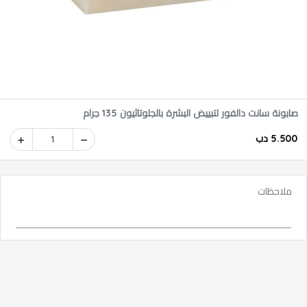
صابونة سانت دالفور لتبييض البشرة بالجلوتاثيون 135 جرام
5.500 دب
1
ملاحظات