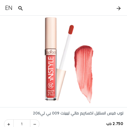
EN
توب فيس انستايل اكستريم ماتي ليبينت 009 بي تي206
2.750 دب
1